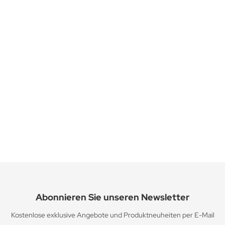
MikroVeda Feinsprühflasche 300 ml
3-4 Tage
9,90 EUR
inkl. 19 % MwSt. zzgl.
Versandkosten
Abonnieren Sie unseren Newsletter
Kostenlose exklusive Angebote und Produktneuheiten per E-Mail