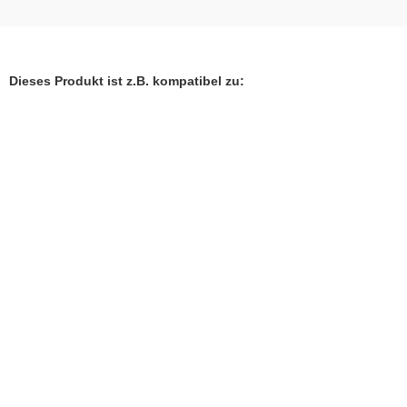
Dieses Produkt ist z.B. kompatibel zu:
Universalblond von DIMIKRO
Lieferzeit:
3-4 Tage
Fermentierter Schachtelhalme
2,90 EUR
ab
inkl. 19 % MwSt. zzgl.
Versandkosten
Lieferzeit:
3-4 Tage