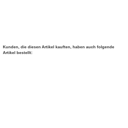
5,90 EUR
ab
inkl. 19 % MwSt. zzgl.
Versandkosten
Kunden, die diesen Artikel kauften, haben auch folgende
Artikel bestellt:
WA
EM-Keramik graue Pipes
Universalblond von DIMIKRO