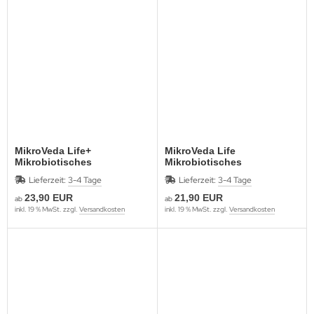
MikroVeda Life+
MikroVeda Life
Mikrobiotisches
Mikrobiotisches
Flüssigferment
Flüssigferment
Lieferzeit:
3-4 Tage
Lieferzeit:
3-4 Tage
23,90 EUR
21,90 EUR
ab
ab
inkl. 19 % MwSt. zzgl.
Versandkosten
inkl. 19 % MwSt. zzgl.
Versandkosten