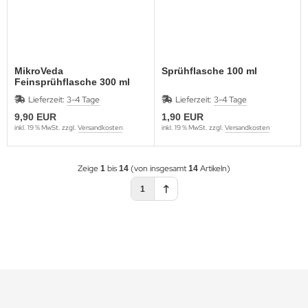
MikroVeda
Sprühflasche 100 ml
Feinsprühflasche 300 ml
Lieferzeit:
3-4 Tage
Lieferzeit:
3-4 Tage
9,90 EUR
1,90 EUR
inkl. 19 % MwSt. zzgl.
Versandkosten
inkl. 19 % MwSt. zzgl.
Versandkosten
Zeige
bis
(von insgesamt
Artikeln)
1
14
14
1