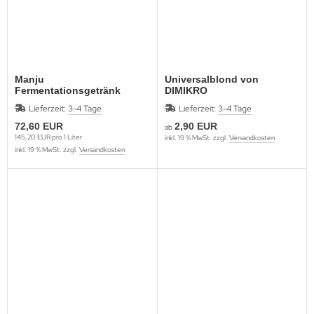
Manju
Universalblond von
Fermentationsgetränk
DIMIKRO
500ml Flasche
Lieferzeit:
3-4 Tage
Lieferzeit:
3-4 Tage
72,60 EUR
2,90 EUR
ab
145,20 EUR pro 1 Liter
inkl. 19 % MwSt. zzgl.
Versandkosten
inkl. 19 % MwSt. zzgl.
Versandkosten