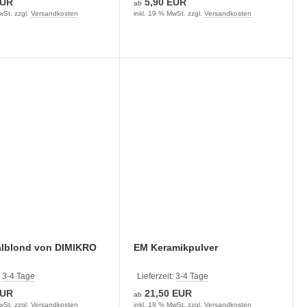
EUR
5,90 EUR
ab
wSt. zzgl.
Versandkosten
inkl. 19 % MwSt. zzgl.
Versandkosten
alblond von DIMIKRO
EM Keramikpulver
:
3-4 Tage
Lieferzeit:
3-4 Tage
EUR
21,50 EUR
ab
wSt. zzgl.
Versandkosten
inkl. 19 % MwSt. zzgl.
Versandkosten