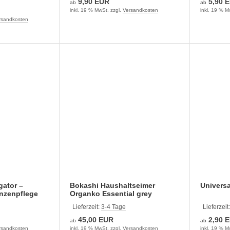
9,90 EUR
5,90 
ab
ab
inkl. 19 % MwSt. zzgl.
Versandkosten
inkl. 19 % M
rsandkosten
gator –
Bokashi Haushaltseimer
Univers
anzenpflege
Organko Essential grey
Lieferzeit:
3-4 Tage
Lieferzeit
45,00 EUR
2,90 
ab
ab
rsandkosten
inkl. 19 % MwSt. zzgl.
Versandkosten
inkl. 19 % M