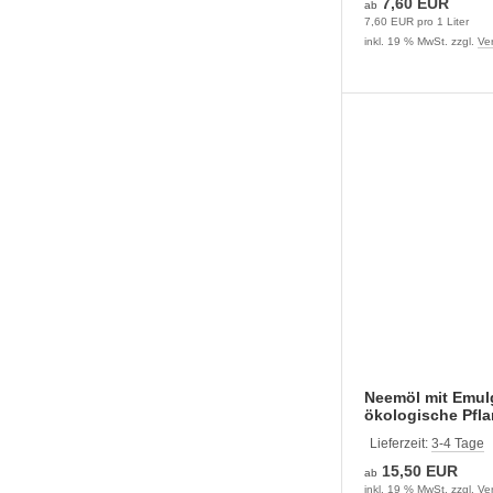
7,60 EUR
ab
7,60 EUR pro 1 Liter
inkl. 19 % MwSt. zzgl.
Ve
Neemöl mit Emul
ökologische Pfl
Lieferzeit:
3-4 Tage
15,50 EUR
ab
inkl. 19 % MwSt. zzgl.
Ve