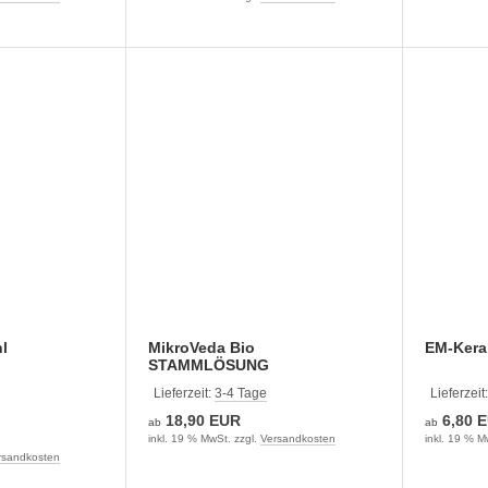
l
MikroVeda Bio
EM-Kera
STAMMLÖSUNG
Lieferzeit:
3-4 Tage
Lieferzeit
18,90 EUR
6,80 
ab
ab
inkl. 19 % MwSt. zzgl.
Versandkosten
inkl. 19 % M
rsandkosten