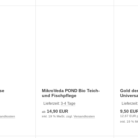
se
MikroVeda POND Bio Teich-
Gold der
und Fischpflege
Univers
Lieferzeit:
3-4 Tage
Lieferzeit
14,90 EUR
9,50 EU
ab
12,67 EUR p
sandkosten
inkl. 19 % MwSt. zzgl.
Versandkosten
inkl. 19 % M