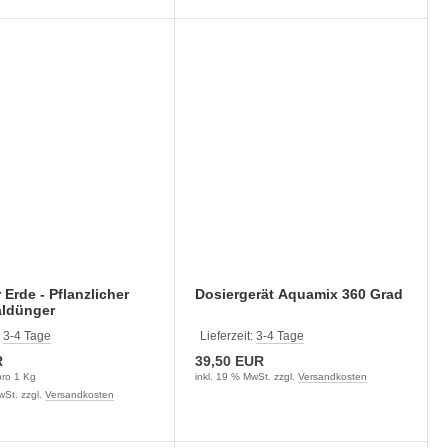
 Erde - Pflanzlicher
Dosiergerät Aquamix 360 Grad
aldünger
:
3-4 Tage
Lieferzeit:
3-4 Tage
R
39,50 EUR
ro 1 Kg
inkl. 19 % MwSt. zzgl.
Versandkosten
wSt. zzgl.
Versandkosten