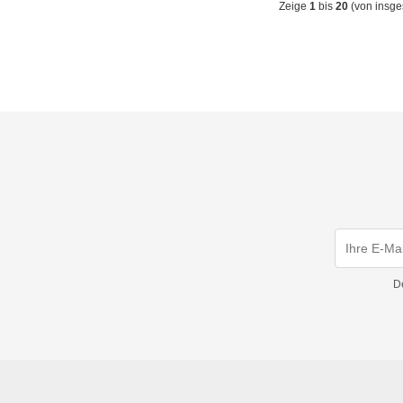
Zeige
1
bis
20
(von insg
D