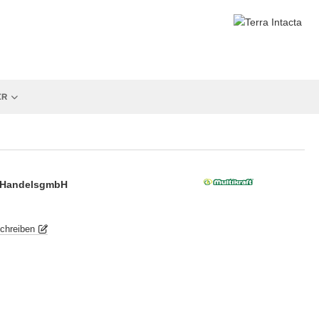
ER
d HandelsgmbH
chreiben