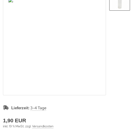
kroVeda GmbH
ltikraft Produktions- und HandelsgmbH
noll Biokosmetik GmbH
i Sapon GmbH
r andere Weg Ole Weinkath
sentlich.
3-4 Tage
Lieferzeit:
1,90 EUR
inkl. 19 % MwSt. zzgl.
Versandkosten