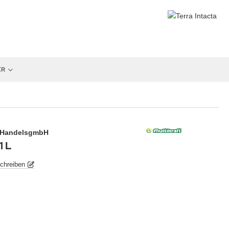
ER
d HandelsgmbH
1 L
chreiben