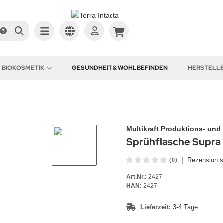
BIOKOSMETIK
GESUNDHEIT & WOHLBEFINDEN
HERSTELL
Multikraft Produktions- un
Sprühflasche Supra 
|
Rezension s
(0)
Art.Nr.:
2427
HAN:
2427
Lieferzeit:
3-4 Tage