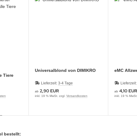
Universalblond von DIMIKRO
eMC Allzwe
e Tiere
Lieferzeit:
3-4 Tage
Lieferzeit
2,90 EUR
4,10 EU
ab
ab
sten
inkl. 19 % MwSt. zzgl.
Versandkosten
inkl. 19 % MwSt
l bestellt: