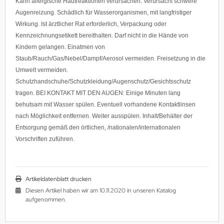
Kann allergische Hautreaktionen verursachen. Verursacht schwere
Augenreizung. Schädlich für Wasserorganismen, mit langfristiger
Wirkung. Ist ärztlicher Rat erforderlich, Verpackung oder
Kennzeichnungsetikett bereithalten. Darf nicht in die Hände von
Kindern gelangen. Einatmen von
Staub/Rauch/Gas/Nebel/Dampf/Aerosol vermeiden. Freisetzung in die
Umwelt vermeiden.
Schutzhandschuhe/Schutzkleidung/Augenschutz/Gesichtsschutz
tragen. BEI KONTAKT MIT DEN AUGEN: Einige Minuten lang
behutsam mit Wasser spülen. Eventuell vorhandene Kontaktlinsen
nach Möglichkeit entfernen. Weiter ausspülen. Inhalt/Behälter der
Entsorgung gemäß den örtlichen, /nationalen/internationalen
Vorschriften zuführen.
Artikeldatenblatt drucken
Diesen Artikel haben wir am 10.11.2020 in unseren Katalog
aufgenommen.