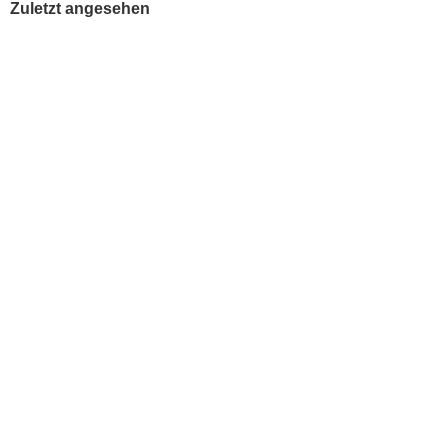
Zuletzt angesehen
Hautcreme PROOF SYSTEM CREAM 96
3-4 Tage
67,00 EUR
67,00 EUR pro 100 ml
inkl. 19 % MwSt. zzgl.
Versandkosten