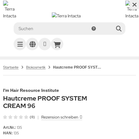
Startseite
Biokosmetik
Hautcreme PROOF SYSTEM CREAM 96
I'm Hair Resource Institute
Hautcreme PROOF SYSTEM
CREAM 96
|
Rezension schreiben
(0)
135
Art.Nr.:
135
HAN: