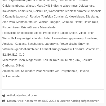
Mikroorganismen (über 300 verschiedene). Fermentierte Rohstoffe:
Calciumcarbonat, Wasser, Mais, Xylit, Indische Waschnuss, Jojobanuss,
Kokosnuss, Kombucha, Reishi Pilz, Wasserkefir, Teeblätter (Kamelie sinensis
& Kamelie japonica), Rotalge (Ahnfeltia Concinna), Kieselalgen, Sägetang,
Aloe Vera, Menthol Strauch, Weizen, Roggen, Getreide Extrakt, Hafer, Reis,
Rispenhirsen, Grüne/Braune Mineralerde.
Pflanzliche Antibiotische Stoffe, Probiotische Laktobazillen, Vitale Hefen.
Wertvolle Enzyme (gebildet durch den Fermentierungsprozess): Invertase,
Amylase, Katalase, Saccharase, Labenzym, Proteolytische Enzyme.
Vitamine (gebildet durch den Fermentierungsprozess): Folsäure, Vitamin B1,
B2, B6, B12, C, D.
Mineralien: Eisen, Magnesium, Kalium, Kalzium, Kupfer, Zink, Calcium
Carbonat, Silikat.
Aminosäuren, Sekundäre Pflanzenstoffe wie: Polyphenole, Flavone,
Isoflavonoide.
Artikeldatenblatt drucken
Diesen Artikel haben wir am 06.12.2022 in unseren Katalog aufgenommen.