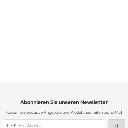
Zahncreme TOOTH CREAM MENTHA 19
3-4 Tage
30,20 EUR
30,20 EUR pro 100 ml
inkl. 19 % MwSt. zzgl.
Versandkosten
Abonnieren Sie unseren Newsletter
Kostenlose exklusive Angebote und Produktneuheiten per E-Mail