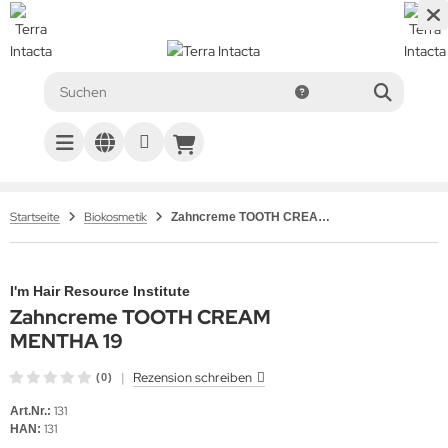
Startseite
Biokosmetik
Zahncreme TOOTH CREAM MENTHA 19
I'm Hair Resource Institute
Zahncreme TOOTH CREAM
MENTHA 19
|
Rezension schreiben
(0)
131
Art.Nr.:
131
HAN: