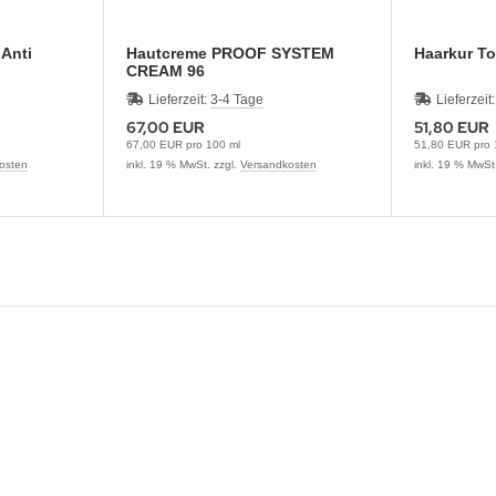
Anti
Hautcreme PROOF SYSTEM
Haarkur T
CREAM 96
Lieferzeit:
3-4 Tage
Lieferzeit
67,00 EUR
51,80 EUR
67,00 EUR pro 100 ml
51,80 EUR pro 
osten
inkl. 19 % MwSt. zzgl.
Versandkosten
inkl. 19 % MwSt