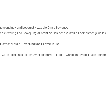
otwendige« und bedeutet » was die Dinge bewegt«.
 die Atmung und Bewegung aufrecht. Verschidene Vitamine übernehmen jeweils ein
, Hormonbildung, Entgiftung und Enzymbildung.
. Gehe nicht nach deinen Symptomen vor, sondern wähle das Projekt nach deinem G