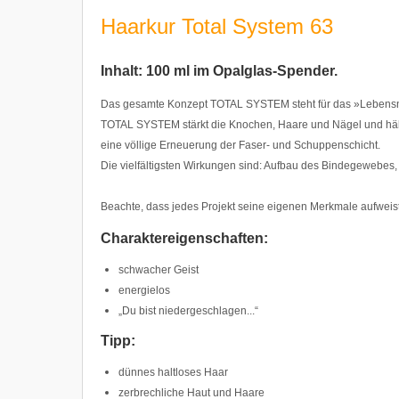
Haarkur Total System 63
Inhalt: 100 ml im Opalglas-Spender.
Das gesamte Konzept TOTAL SYSTEM steht für das »Lebensn
TOTAL SYSTEM stärkt die Knochen, Haare und Nägel und hält
eine völlige Erneuerung der Faser- und Schuppenschicht.
Die vielfältigsten Wirkungen sind: Aufbau des Bindegewebes
Beachte, dass jedes Projekt seine eigenen Merkmale aufweist
Charaktereigenschaften:
schwacher Geist
energielos
„Du bist niedergeschlagen...“
Tipp:
dünnes haltloses Haar
zerbrechliche Haut und Haare