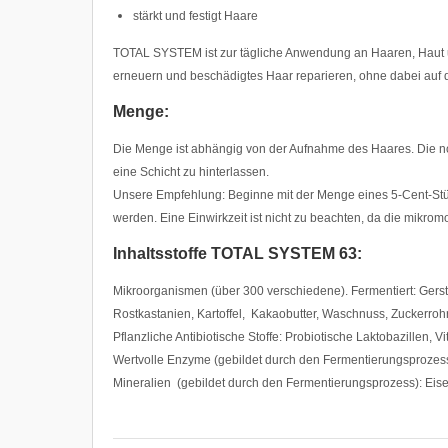
stärkt und festigt Haare
TOTAL SYSTEM ist zur tägliche Anwendung an Haaren, Haut und
erneuern und beschädigtes Haar reparieren, ohne dabei auf d
Menge:
Die Menge ist abhängig von der Aufnahme des Haares. Die no
eine Schicht zu hinterlassen.
Unsere Empfehlung: Beginne mit der Menge eines 5-Cent-Stück
werden. Eine Einwirkzeit ist nicht zu beachten, da die mikromo
Inhaltsstoffe TOTAL SYSTEM 63:
Mikroorganismen (über 300 verschiedene). Fermentiert: Gers
Rostkastanien, Kartoffel, Kakaobutter, Waschnuss, Zuckerrohr
Pflanzliche Antibiotische Stoffe: Probiotische Laktobazillen, Vi
Wertvolle Enzyme (gebildet durch den Fermentierungsprozess
Mineralien (gebildet durch den Fermentierungsprozess): Eisen