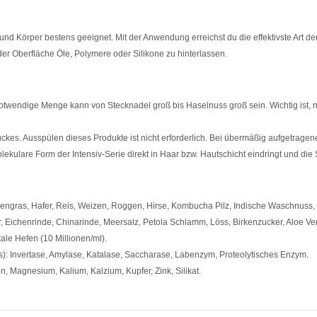
 Körper bestens geeignet. Mit der Anwendung erreichst du die effektivste Art de
er Oberfläche Öle, Polymere oder Silikone zu hinterlassen.
twendige Menge kann von Stecknadel groß bis Haselnuss groß sein. Wichtig ist,
es. Ausspülen dieses Produkte ist nicht erforderlich. Bei übermäßig aufgetragene
lekulare Form der Intensiv-Serie direkt in Haar bzw. Hautschicht eindringt und die
tengras, Hafer, Reis, Weizen, Roggen, Hirse, Kombucha Pilz, Indische Waschnuss,
, Eichenrinde, Chinarinde, Meersalz, Petola Schlamm, Löss, Birkenzucker, Aloe Ve
tale Hefen (10 Millionen/ml).
): Invertase, Amylase, Katalase, Saccharase, Labenzym, Proteolytisches Enzym.
, Magnesium, Kalium, Kalzium, Kupfer, Zink, Silikat.