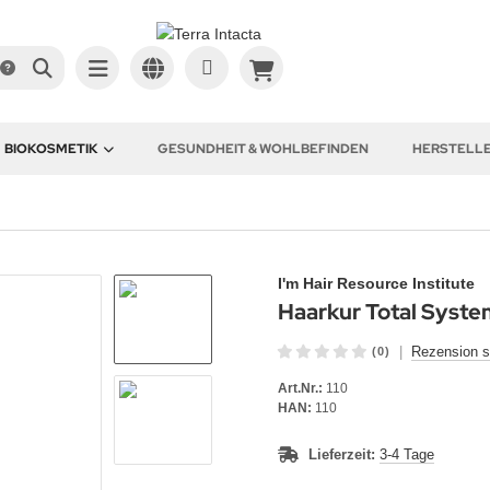
BIOKOSMETIK
GESUNDHEIT & WOHLBEFINDEN
HERSTELL
I'm Hair Resource Institute
Haarkur Total Syste
|
Rezension s
(0)
Art.Nr.:
110
HAN:
110
Lieferzeit:
3-4 Tage