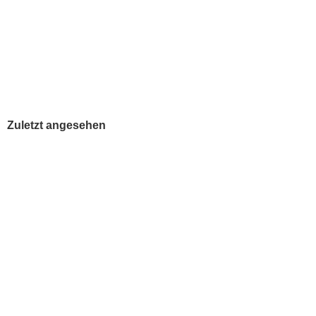
L
2
ab
inkl. 
Zuletzt angesehen