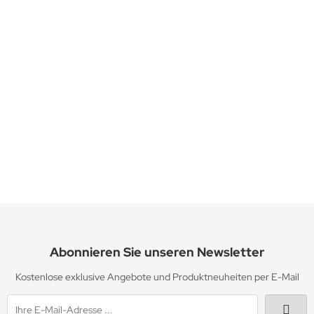
FKE (Fermentierter Kräuterextrakt) für Pferde
3-4 Tage
18,90 EUR
ab
inkl. 7 % MwSt. zzgl.
Versandkosten
Abonnieren Sie unseren Newsletter
Kostenlose exklusive Angebote und Produktneuheiten per E-Mail