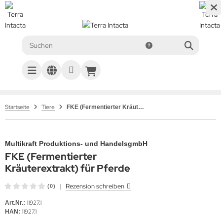
Startseite
Tiere
FKE (Fermentierter Kräuterextrakt) für Pferde
Multikraft Produktions- und HandelsgmbH
FKE (Fermentierter
Kräuterextrakt) für Pferde
|
Rezension schreiben
(0)
11927.1
Art.Nr.:
11927.1
HAN: